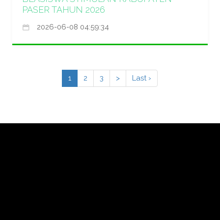
PASER TAHUN 2026
2026-06-08 04:59:34
1
2
3
>
Last ›